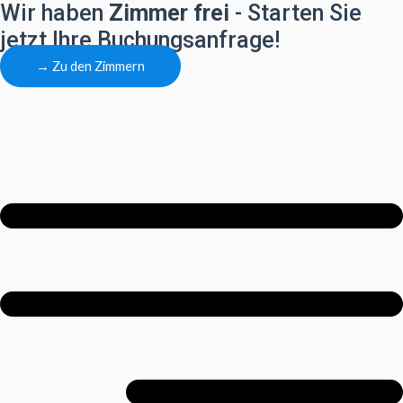
Wir haben
Zimmer frei
- Starten Sie
jetzt Ihre Buchungsanfrage!
→ Zu den Zimmern
Menu